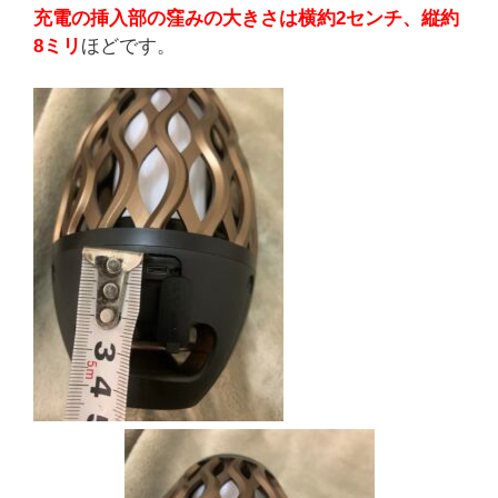
充電の挿入部の窪みの大きさは横約2センチ、縦約
8ミリ
ほどです。