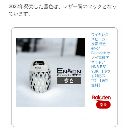
2022年発売した雪色は、レザー調のフックとなっ
ています。
ワイヤレス
スピーカー
炎音 雪色
en-on
Bluetooth ホ
ノベ電機 ア
ウトドア
HNB-RS1-
YUKI 【ギフ
ト対応不
可】【送料
無料】
楽天
で購
入