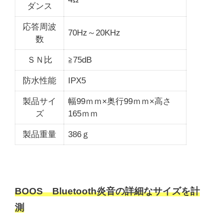
ダンス
応答周波
70Hz～20KHz
数
ＳＮ比
≧75dB
防水性能
IPX5
製品サイ
幅99ｍｍ×奥行99ｍｍ×高さ
ズ
165ｍｍ
製品重量
386ｇ
BOOS Bluetooth炎音の詳細なサイズを計
測