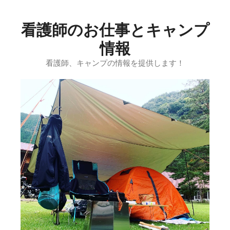
コ
ン
看護師のお仕事とキャンプ
テ
ン
情報
ツ
看護師、キャンプの情報を提供します！
へ
ス
キ
ッ
プ