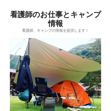
コ
ン
看護師のお仕事とキャンプ
テ
ン
情報
ツ
看護師、キャンプの情報を提供します！
へ
ス
キ
ッ
プ