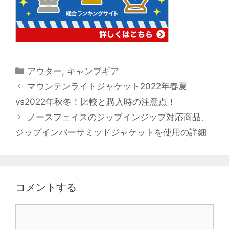
カ
アウター
,
キャンプギア
テ
投
マウンテンライトジャケット2022年春夏
ゴ
稿
vs2022年秋冬！比較と購入時の注意点！
リ
ナ
ノースフェイスのジップインジップ対応商品、
ー
ビ
ジップインバーサミッドジャケットを使用の詳細
ゲ
ー
シ
ョ
コメントする
ン
Comment