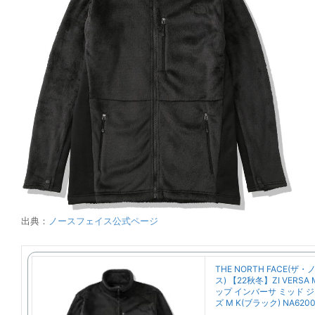
出典：
ノースフェイス公式ページ
THE NORTH FACE(
ス) 【22秋冬】ZI VERSA 
ップ インバーサ ミッド 
ズ M K(ブラック) NA620