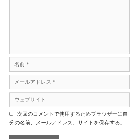
名
前
メ
ー
ル
ウ
ア
ェ
ド
ブ
次回のコメントで使用するためブラウザーに自
レ
サ
分の名前、メールアドレス、サイトを保存する。
ス
イ
ト