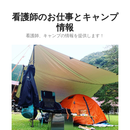
コ
ン
看護師のお仕事とキャンプ
テ
ン
情報
ツ
看護師、キャンプの情報を提供します！
へ
ス
キ
ッ
プ