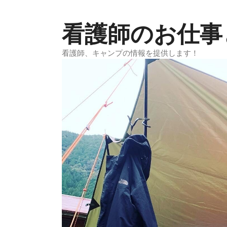
コ
ン
看護師のお仕事
テ
ン
看護師、キャンプの情報を提供します！
ツ
へ
ス
キ
ッ
プ