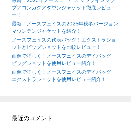
最新！2025年ノースフェイス ジップインジッ
達
プアコンカグアダウンジャケット徹底レビュ
障
ー！
害
最新！ノースフェイスの2025年秋冬バージョン
を
マウンテンジャケットを紹介！
も
つ
ノースフェイスの代表バッグ！エクストラショ
看
ットとビッグショットを比較レビュー！
護
画像で詳しく！ノースフェイスのデイバッグ、
師
ビッグショットを使用レビュー紹介！
の
画像で詳しく！ノースフェイスのデイバッグ、
現
エクストラショットを使用レビュー紹介！
状
最近のコメント