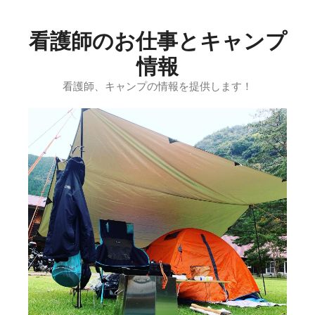
コ
ン
看護師のお仕事とキャンプ
テ
ン
情報
ツ
看護師、キャンプの情報を提供します！
へ
ス
キ
ッ
プ