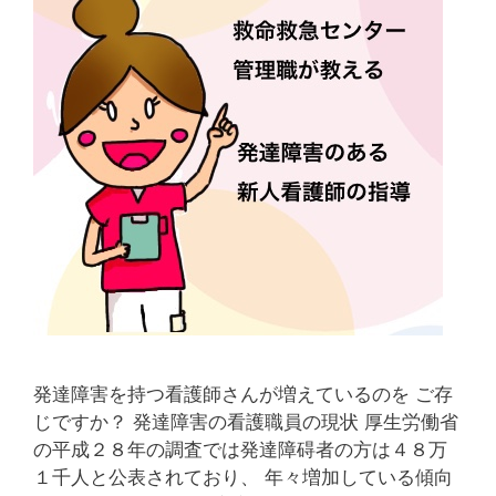
ャ
ン
プ
に
行
く
と
き
の
バ
ッ
グ
選
び
発達障害を持つ看護師さんが増えているのを ご存
じですか？ 発達障害の看護職員の現状 厚生労働省
の平成２８年の調査では発達障碍者の方は４８万
１千人と公表されており、 年々増加している傾向