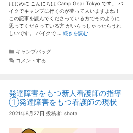
はじめに こんにちは Camp Gear Tokyo です。 バ
イクでキャンプに行くのが夢って人いますよね！
この記事を読んでくださっている方でそのように
思ってくださっている方 がいらっしゃったらうれ
も
しいです。 バイクで …
続きを読む
う
ま
カ
キャンプバッグ
よ
テ
コメントする
わ
ゴ
な
リ
い！
ー
バ
発達障害をもつ新人看護師の指導
イ
ク
①発達障害をもつ看護師の現状
で
2021年8月27日
投稿者:
shota
ソ
ロ
キ