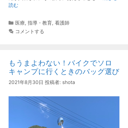
発
読む
達
障
カ
医療
,
指導・教育
,
看護師
害
テ
コメントする
を
ゴ
も
リ
つ
ー
新
もうまよわない！バイクでソロ
人
看
キャンプに行くときのバッグ選び
護
2021年8月30日
投稿者:
shota
師
の
指
導
②
問
題