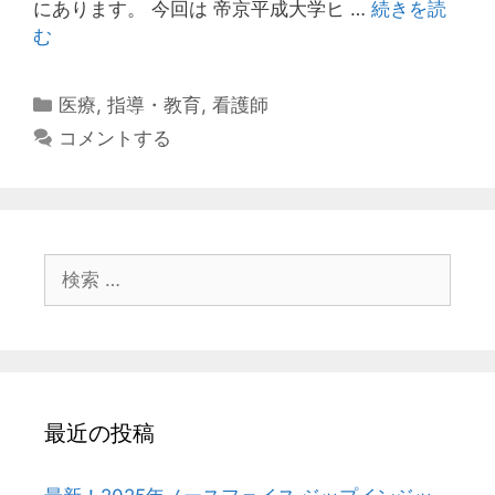
にあります。 今回は 帝京平成大学ヒ …
続きを読
発
む
達
障
カ
医療
,
指導・教育
,
看護師
害
テ
コメントする
を
ゴ
も
リ
つ
ー
新
人
検
看
索:
護
師
の
指
導
最近の投稿
①
発