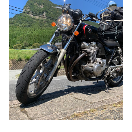
行
動
の
考
え
方