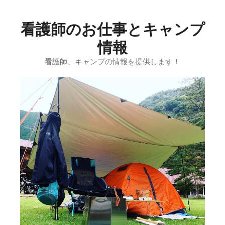
コ
ン
看護師のお仕事とキャンプ
テ
ン
情報
ツ
看護師、キャンプの情報を提供します！
へ
ス
キ
ッ
プ