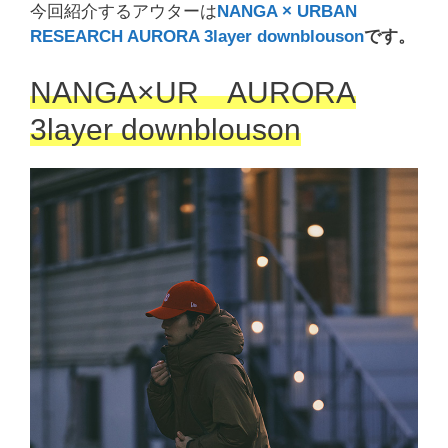
今回紹介するアウターは
NANGA × URBAN
RESEARCH AURORA 3layer downblouson
です。
NANGA×UR AURORA
3layer downblouson