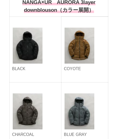
NANGA×UR AURORA 3layer
downblouson（カラー展開）
BLACK
COYOTE
CHARCOAL
BLUE GRAY