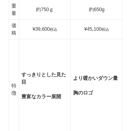
重
約750ｇ
約650g
量
価
¥39,600
¥45,100
税込
税込
格
すっきりとした見た
より暖かいダウン量
目
特
胸のロゴ
徴
豊富なカラー展開