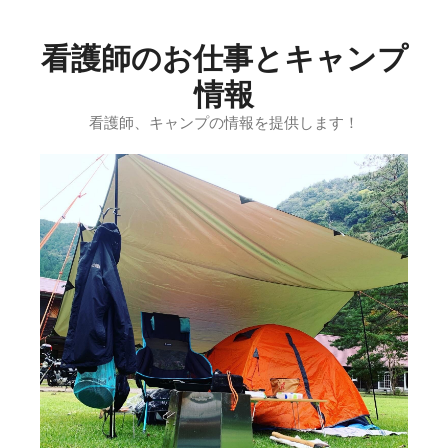
コ
ン
看護師のお仕事とキャンプ
テ
ン
情報
ツ
看護師、キャンプの情報を提供します！
へ
ス
キ
ッ
プ