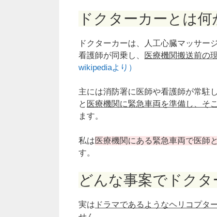
ドクターカーとは何
ドクターカーは、人工心臓マッサー
看護師が同乗し、
医療機関搬送前の
wikipediaより）
主には消防署に医師や看護師が常駐
と
医療機関に緊急車両を準備し、そ
ます。
私は
医療機関にある緊急車両で医師
す。
どんな事案でドクタ
実は
ドラマであるようなヘリコプタ
せん
。