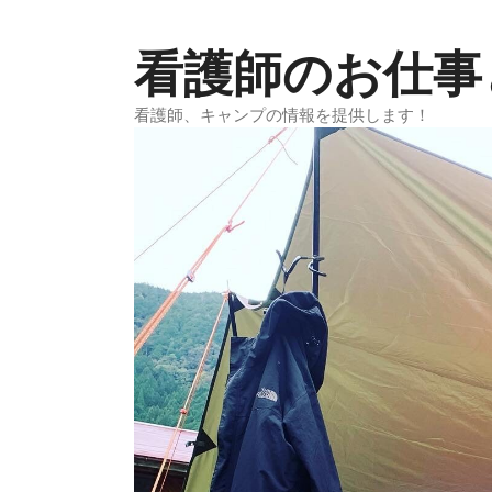
コ
ン
看護師のお仕事
テ
ン
看護師、キャンプの情報を提供します！
ツ
へ
ス
キ
ッ
プ