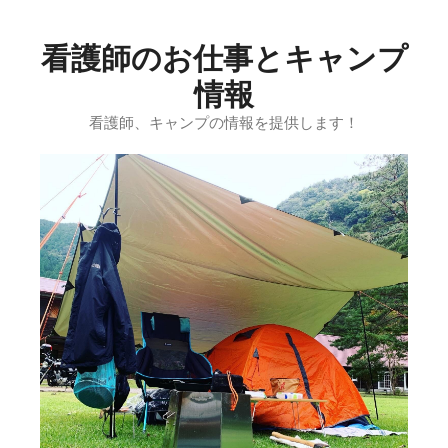
コ
ン
看護師のお仕事とキャンプ
テ
ン
情報
ツ
看護師、キャンプの情報を提供します！
へ
ス
キ
ッ
プ