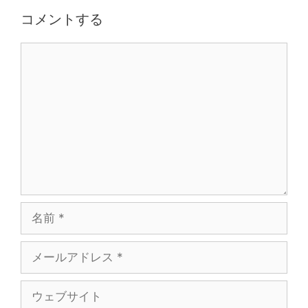
シ
コメントする
ョ
ン
Comment
名
前
メ
ー
ル
ウ
ア
ェ