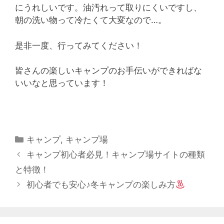
にうれしいです。油汚れって取りにくいですし、
朝の洗い物って冷たくて大変なので…。
是非一度、行ってみてください！
皆さんの楽しいキャンプのお手伝いができればな
いいなと思っています！
カ
キャンプ
,
キャンプ場
テ
投
キャンプ初心者必見！キャンプ場サイトの種類
ゴ
稿
と特徴！
リ
ナ
初心者でも安心♪冬キャンプの楽しみ方
ー
ビ
ゲ
ー